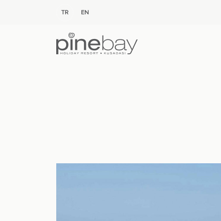
TR
EN