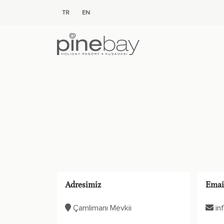
TR
EN
Adresimiz
Emai
Çamlimanı Mevkii
in