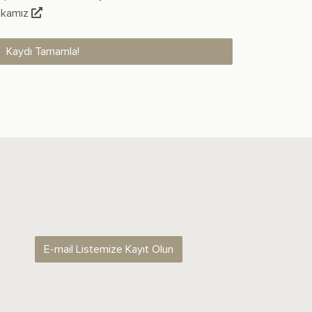
tikamız
Kaydı Tamamla!
E-mail Listemize Kayıt Olun