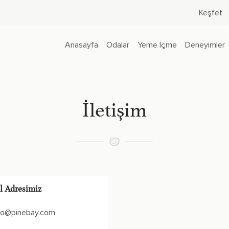
Keşfet
Anasayfa
Odalar
Yeme İçme
Deneyimler
İletişim
l Adresimiz
fo@pinebay.com